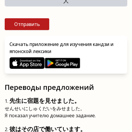
人
Отправить
Скачать приложение для изучения кандзи и
японской лексики
Переводы предложений
先生に宿題を見せました。
せんせいにしゅくだいをみせました。
Я показал учителю домашнее задание.
彼はその店で働いています。