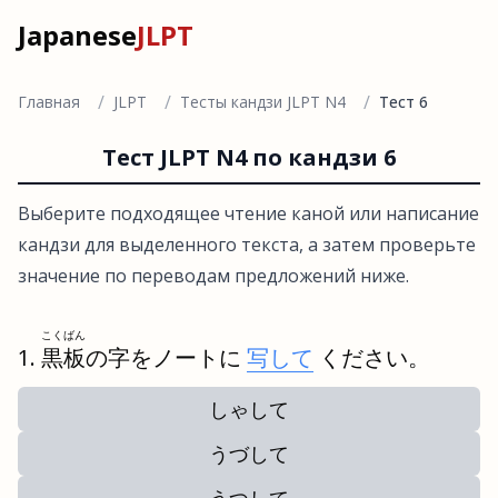
Japanese
JLPT
/
/
/
Главная
JLPT
Тесты кандзи JLPT N4
Тест 6
Тест JLPT N4 по кандзи 6
Выберите подходящее чтение каной или написание
кандзи для выделенного текста, а затем проверьте
значение по переводам предложений ниже.
こくばん
黒板
の字をノートに
写して
ください。
しゃして
うづして