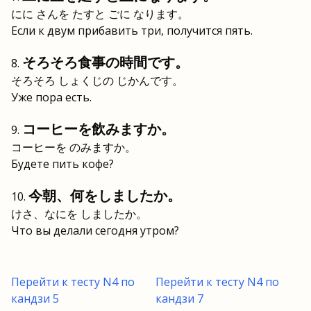
にに さんを たすと ごに なります。
Если к двум прибавить три, получится пять.
そろそろ食事の時間です。
そろそろ しょくじの じかんです。
Уже пора есть.
コーヒーを飲みますか。
コーヒーを のみますか。
Будете пить кофе?
今朝、何をしましたか。
けさ、なにを しましたか。
Что вы делали сегодня утром?
Перейти к тесту N4 по
Перейти к тесту N4 по
кандзи 5
кандзи 7