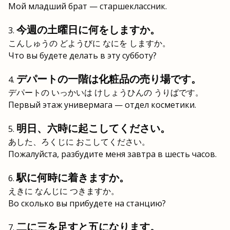
Мой младший брат — старшеклассник.
今週の土曜日に何をしますか。
こんしゅうの どようびに なにを しますか。
Что вы будете делать в эту субботу?
デパートの一階は化粧品の売り場です。
デパートの いっかいは けしょうひんの うりばです。
Первый этаж универмага — отдел косметики.
明日、六時に起こしてください。
あした、ろくじに おこしてください。
Пожалуйста, разбудите меня завтра в шесть часов.
駅に何時に着きますか。
えきに なんじに つきますか。
Во сколько вы прибудете на станцию?
二に三を足すと五になります。