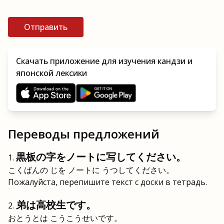
Отправить
Скачать приложение для изучения кандзи и
японской лексики
Переводы предложений
黒板の字をノートに写してください。
こくばんの じを ノートに うつしてください。
Пожалуйста, перепишите текст с доски в тетрадь.
弟は高校生です。
おとうとは こうこうせいです。