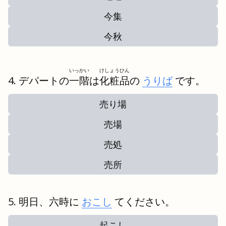
今集
今秋
いっかい
けしょうひん
デパートの
一階
は
化粧品
の
うりば
です。
売り場
売場
売処
売所
明日、六時に
おこし
てください。
起こし