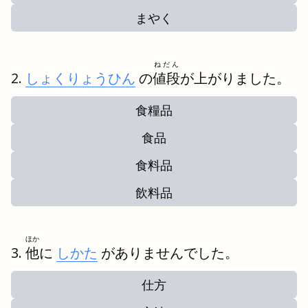
まやく
ねだん
しょくりょうひん
の
値段
が上がりました。
食糧品
食品
食料品
飲料品
ほか
他
に
しかた
がありませんでした。
仕方