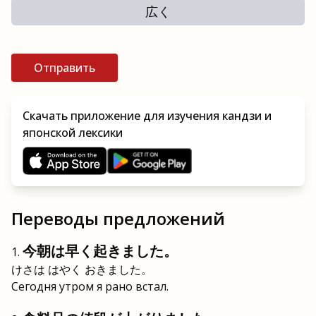
広く
Отправить
Скачать приложение для изучения кандзи и
японской лексики
Переводы предложений
今朝は早く起きました。
けさは はやく おきました。
Сегодня утром я рано встал.