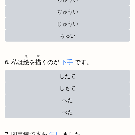
ぢゅうい
じゅうい
ちゅい
え
か
私は
絵
を
描
くのが
下手
です。
したて
しもて
へた
べた
図書館で本を
借り
ました。