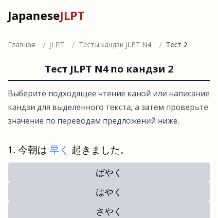
Japanese
JLPT
/
/
/
Главная
JLPT
Тесты кандзи JLPT N4
Тест 2
Тест JLPT N4 по кандзи 2
Выберите подходящее чтение каной или написание
кандзи для выделенного текста, а затем проверьте
значение по переводам предложений ниже.
今朝は
早く
起きました。
ばやく
はやく
さやく