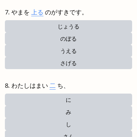
やまを
上る
のがすきです。
じょうる
のぼる
うえる
さげる
わたしはまい
二
ち、
に
み
し
さん