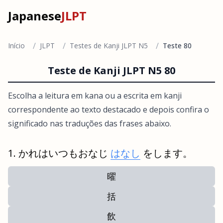
Japanese
JLPT
/
/
/
Início
JLPT
Testes de Kanji JLPT N5
Teste 80
Teste de Kanji JLPT N5 80
Escolha a leitura em kana ou a escrita em kanji
correspondente ao texto destacado e depois confira o
significado nas traduções das frases abaixo.
かれはいつもおなじ
はなし
をします。
曜
括
飲