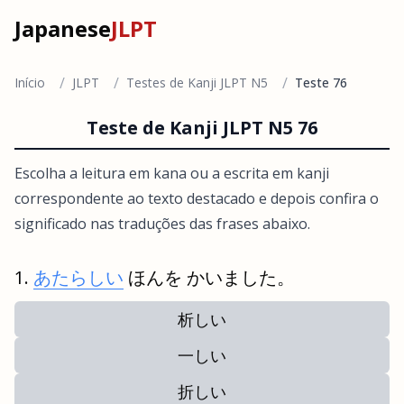
Japanese
JLPT
/
/
/
Início
JLPT
Testes de Kanji JLPT N5
Teste 76
Teste de Kanji JLPT N5 76
Escolha a leitura em kana ou a escrita em kanji
correspondente ao texto destacado e depois confira o
significado nas traduções das frases abaixo.
あたらしい
ほんを かいました。
析しい
一しい
折しい