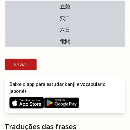
立舶
穴自
六日
電聞
Enviar
Baixe o app para estudar kanji e vocabulário
japonês
Traduções das frases