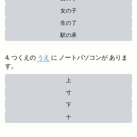
女の子
生の了
駅の承
つくえの
うえ
に ノートパソコンが ありま
す。
上
寸
下
十