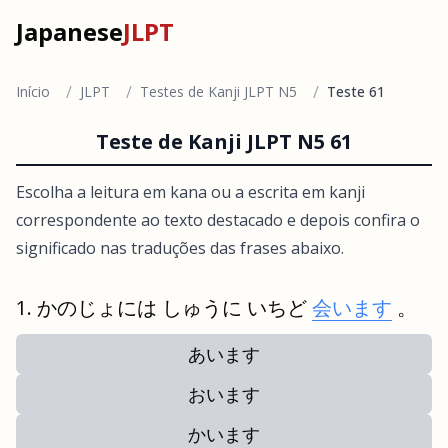
Japanese
JLPT
/
/
/
Início
JLPT
Testes de Kanji JLPT N5
Teste 61
Teste de Kanji JLPT N5 61
Escolha a leitura em kana ou a escrita em kanji
correspondente ao texto destacado e depois confira o
significado nas traduções das frases abaixo.
かのじょには しゅうに いちど
会います
。
あいます
おいます
かいます