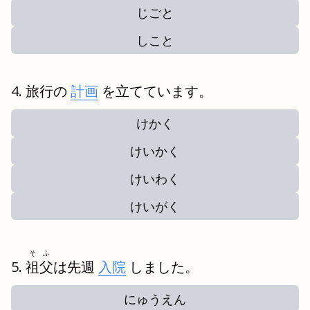
じごと
しこと
旅行の
計画
を立てています。
けかく
けいかく
けいわく
けいがく
そふ
祖父
は先週
入院
しました。
にゅうえん