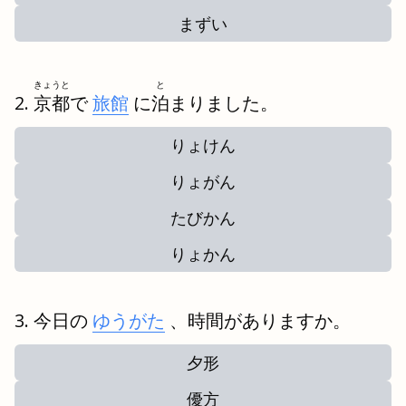
まずい
きょうと
と
京都
で
旅館
に
泊
まりました。
りょけん
りょがん
たびかん
りょかん
今日の
ゆうがた
、時間がありますか。
夕形
優方