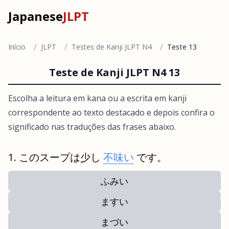
Japanese
JLPT
/
/
/
Início
JLPT
Testes de Kanji JLPT N4
Teste 13
Teste de Kanji JLPT N4 13
Escolha a leitura em kana ou a escrita em kanji
correspondente ao texto destacado e depois confira o
significado nas traduções das frases abaixo.
このスープは少し
不味い
です。
ふみい
ますい
まづい