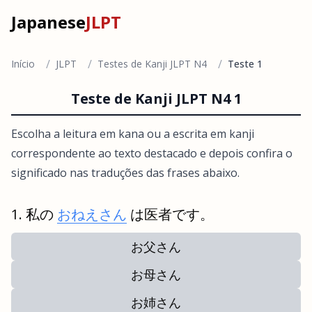
Japanese
JLPT
/
/
/
Início
JLPT
Testes de Kanji JLPT N4
Teste 1
Teste de Kanji JLPT N4 1
Escolha a leitura em kana ou a escrita em kanji
correspondente ao texto destacado e depois confira o
significado nas traduções das frases abaixo.
私の
おねえさん
は医者です。
お父さん
お母さん
お姉さん