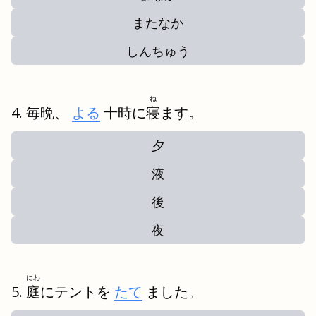
またなか
しんちゅう
ね
毎晩、
よる
十時に
寝
ます。
夕
液
後
夜
にわ
庭
にテントを
たて
ました。