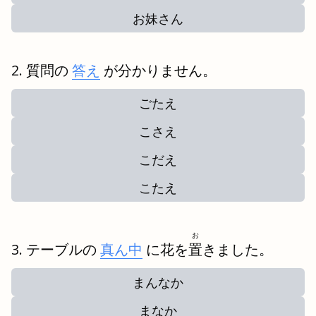
お妹さん
質問の
答え
が分かりません。
ごたえ
こさえ
こだえ
こたえ
お
テーブルの
真ん中
に花を
置
きました。
まんなか
まなか