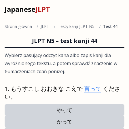
Japanese
JLPT
/
/
/
Strona główna
JLPT
Testy kanji JLPT N5
Test 44
JLPT N5 – test kanji 44
Wybierz pasujący odczyt kana albo zapis kanji dla
wyróżnionego tekstu, a potem sprawdź znaczenie w
tłumaczeniach zdań poniżej.
もうすこし おおきな こえで
言って
くださ
い。
やって
かって