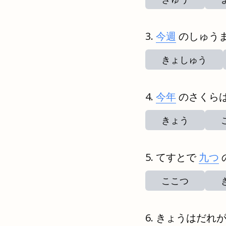
今週
のしゅう
きょしゅう
今年
のさくら
きょう
てすとで
九つ
ここつ
きょうはだれ