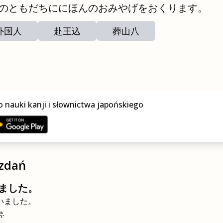
のともだちににほんのおみやげをおくります。
外国人
赴王込
葬山八
o nauki kanji i słownictwa japońskiego
zdań
ました。
いました。
ę.