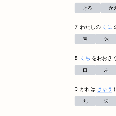
きる
か
わたしの
くに
宝
休
くち
をおおき
口
左
かれは
きゅう
九
辺