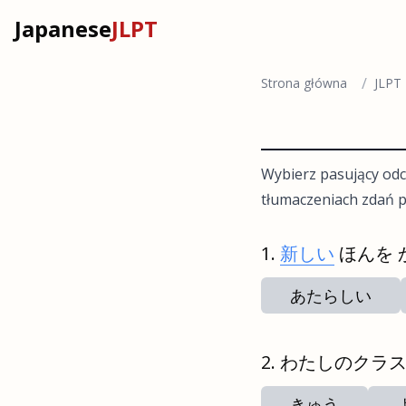
Japanese
JLPT
/
Strona główna
JLPT
Wybierz pasujący odc
tłumaczeniach zdań p
新しい
ほんを 
あたらしい
わたしのクラ
きゅう