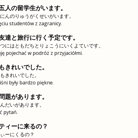
五人の留学生がいます。
にんのりゅうがくせいがいます。
ięciu studentów z zagranicy.
友達と旅行に行く予定です。
つにはともだちとりょこうにいくよていです。
ę pojechać w podróż z przyjaciółmi.
もきれいでした。
もきれいでした。
śni były bardzo piękne.
問題があります。
んだいがあります。
ć pytań.
ティーに来るの？
ぃーにくるの？