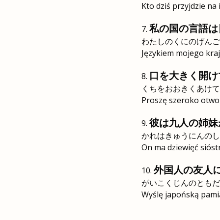
Kto dziś przyjdzie na
私の国の言語は
わたしのくにのげんご
Językiem mojego kraju
口を大きく開け
くちをおおきくあけて
Proszę szeroko otwor
彼は九人の姉妹
かれはきゅうにんのし
On ma dziewięć sióstr
外国人の友人
がいこくじんのともだ
Wyślę japońską pamią