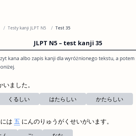
/
/
Testy kanji JLPT N5
Test 35
JLPT N5 – test kanji 35
zyt kana albo zapis kanji dla wyróżnionego tekstu, a pote
oniżej.
かいました。
くるしい
はたらしい
かたらしい
スには
五
にんのりゅうがくせいがいます。
よん
ご
なな