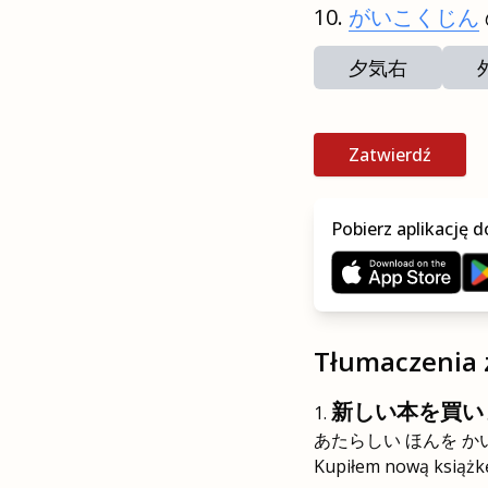
がいこくじん
夕気右
Zatwierdź
Pobierz aplikację d
Tłumaczenia 
新しい本を買い
あたらしい ほんを か
Kupiłem nową książk