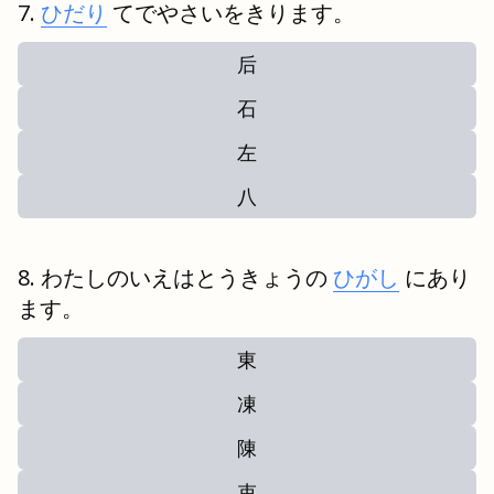
ひだり
てでやさいをきります。
后
石
左
八
わたしのいえはとうきょうの
ひがし
にあり
ます。
東
凍
陳
束