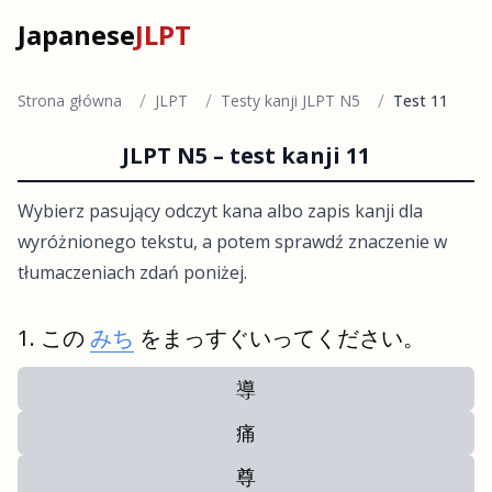
Japanese
JLPT
/
/
/
Strona główna
JLPT
Testy kanji JLPT N5
Test 11
JLPT N5 – test kanji 11
Wybierz pasujący odczyt kana albo zapis kanji dla
wyróżnionego tekstu, a potem sprawdź znaczenie w
tłumaczeniach zdań poniżej.
この
みち
をまっすぐいってください。
導
痛
尊