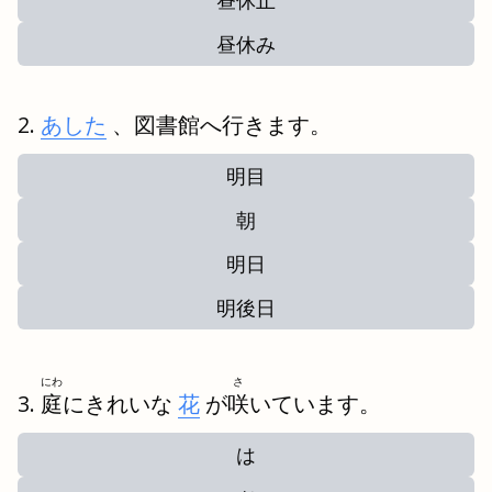
昼休止
昼休み
あした
、図書館へ行きます。
明目
朝
明日
明後日
にわ
さ
庭
にきれいな
花
が
咲
いています。
は