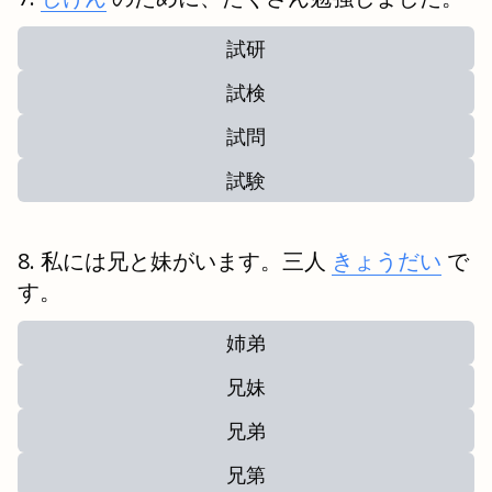
試研
試検
試問
試験
私には兄と妹がいます。三人
きょうだい
で
す。
姉弟
兄妹
兄弟
兄第