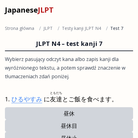
Japanese
JLPT
/
/
/
Strona główna
JLPT
Testy kanji JLPT N4
Test 7
JLPT N4 – test kanji 7
Wybierz pasujący odczyt kana albo zapis kanji dla
wyróżnionego tekstu, a potem sprawdź znaczenie w
tłumaczeniach zdań poniżej.
ともだち
ひるやすみ
に
友達
とご飯を食べます。
昼休
昼休目