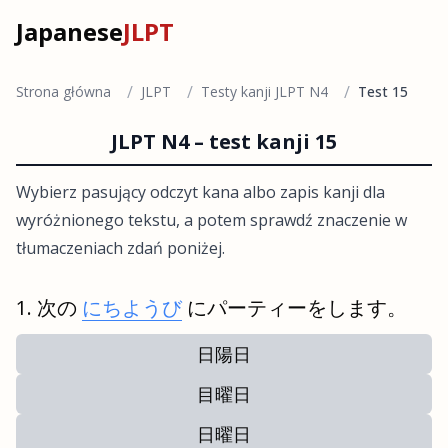
Japanese
JLPT
/
/
/
Strona główna
JLPT
Testy kanji JLPT N4
Test 15
JLPT N4 – test kanji 15
Wybierz pasujący odczyt kana albo zapis kanji dla
wyróżnionego tekstu, a potem sprawdź znaczenie w
tłumaczeniach zdań poniżej.
次の
にちようび
にパーティーをします。
日陽日
目曜日
日曜日