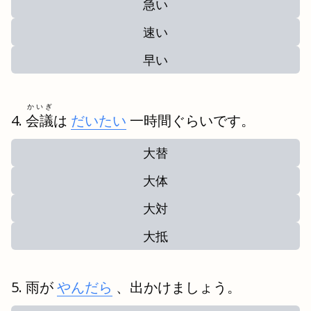
急い
速い
早い
かいぎ
会議
は
だいたい
一時間ぐらいです。
大替
大体
大対
大抵
雨が
やんだら
、出かけましょう。