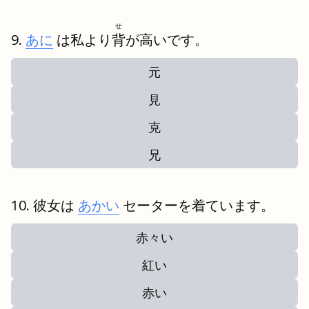
せ
あに
は私より
背
が高いです。
元
見
克
兄
彼女は
あかい
セーターを着ています。
赤々い
紅い
赤い