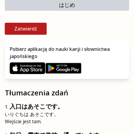
はじめ
Zatwierdź
Pobierz aplikację do nauki kanji i słownictwa
japońskiego
Tłumaczenia zdań
入口はあそこです。
いりぐちは あそこです。
Wejście jest tam.