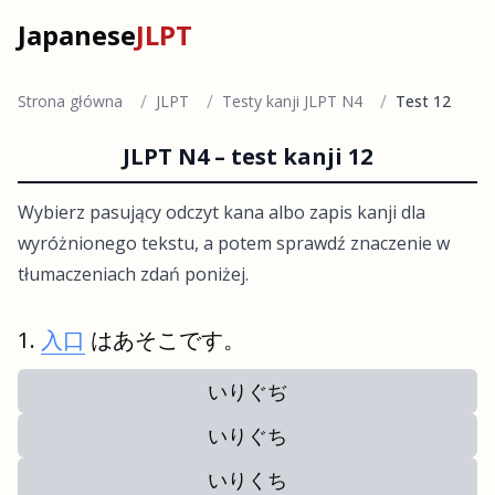
Japanese
JLPT
/
/
/
Strona główna
JLPT
Testy kanji JLPT N4
Test 12
JLPT N4 – test kanji 12
Wybierz pasujący odczyt kana albo zapis kanji dla
wyróżnionego tekstu, a potem sprawdź znaczenie w
tłumaczeniach zdań poniżej.
入口
はあそこです。
いりぐぢ
いりぐち
いりくち