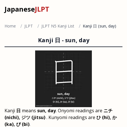
Japanese
JLPT
/
/
/
Home
JLPT
JLPT N5 Kanji List
Kanji 日 (sun, day)
Kanji
日
-
sun, day
Kanji
日
means
sun, day
. Onyomi readings are
ニチ
(nichi), ジツ (jitsu)
. Kunyomi readings are
ひ (hi), か
(ka), び (bi)
.