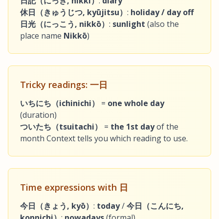
日記（にっき, nikki）
:
diary
休日（きゅうじつ, kyūjitsu）
:
holiday / day off
日光（にっこう, nikkō）
:
sunlight
(also the
place name
Nikkō
)
Tricky readings:
一日
いちにち（ichinichi）
=
one whole day
(duration)
ついたち（tsuitachi）
=
the 1st day
of the
month Context tells you which reading to use.
Time expressions with
日
今日（きょう, kyō）
:
today
/
今日（こんにち,
konnichi）
:
nowadays
(formal)