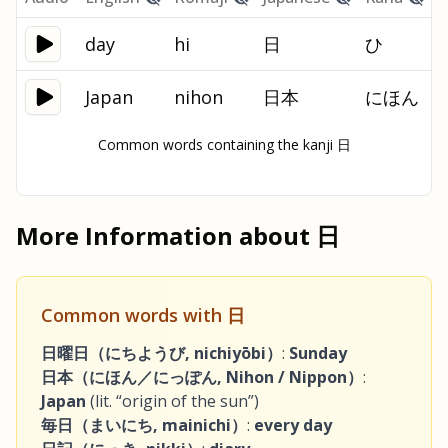
day
hi
日
ひ
Japan
nihon
日本
にほん
Common words containing the kanji 日
More Information about
日
Common words with
日
日曜日（にちようび, nichiyōbi）
:
Sunday
日本（にほん／にっぽん, Nihon / Nippon）
:
Japan
(lit. “origin of the sun”)
毎日（まいにち, mainichi）
:
every day