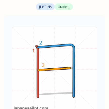
JLPT
N5
Grade
1