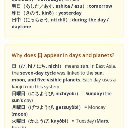
明日（あした／あす, ashita / asu）
:
tomorrow
昨日（きのう, kinō）
:
yesterday
日中（にっちゅう, nitchū）
:
during the day /
daytime
Why does
日
appear in days and planets?
日（ひ, hi / にち, nichi）
means
sun
. In East Asia,
the
seven-day cycle
was linked to the
sun,
moon, and five visible planets
. Each day uses a
kanji from this system:
日曜日（にちようび, nichiyōbi）
=
Sunday
(the
sun’s
day)
月曜日（げつようび, getsuyōbi）
= Monday
(
moon
)
火曜日（かようび, kayōbi）
= Tuesday (
Mars
,
fire 火)