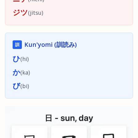
ジツ
(
jitsu
)
Kun'yomi (訓読み)
訓
ひ
(
hi
)
か
(
ka
)
び
(
bi
)