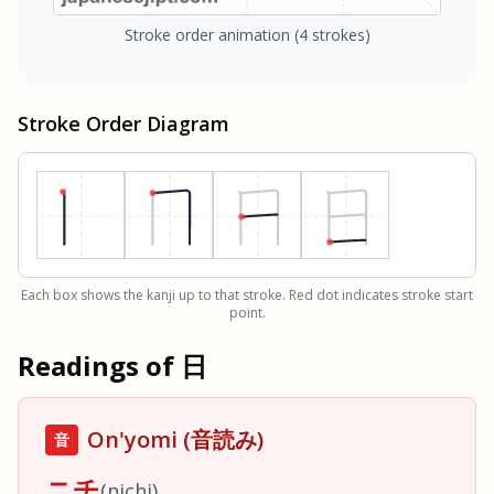
Stroke order animation
(4 strokes)
Stroke Order Diagram
Each box shows the kanji up to that stroke. Red dot indicates stroke start
point.
Readings of
日
On'yomi (音読み)
音
ニチ
(
nichi
)