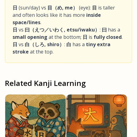
日
(sun/day) vs
目（め, me）
(eye):
目
is taller
and often looks like it has more
inside
space/lines
.
日
vs
曰（えつ／いわく, etsu/iwaku）
:
曰
has a
small opening
at the bottom;
日
is
fully closed
.
日
vs
白（しろ, shiro）
:
白
has a
tiny extra
stroke
at the top.
Related Kanji Learning