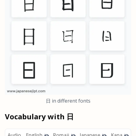
日
in different fonts
Vocabulary with
日
Audio
English
Romaji
Japanese
Kana