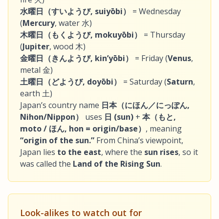
水曜日（すいようび, suiyōbi）
= Wednesday
(
Mercury
, water 水)
木曜日（もくようび, mokuyōbi）
= Thursday
(
Jupiter
, wood 木)
金曜日（きんようび, kin’yōbi）
= Friday (
Venus
,
metal 金)
土曜日（どようび, doyōbi）
= Saturday (
Saturn
,
earth 土)
Japan’s country name
日本（にほん／にっぽん,
Nihon/Nippon）
uses
日 (sun)
+
本（もと,
moto / ほん, hon = origin/base）
, meaning
“origin of the sun.”
From China’s viewpoint,
Japan lies
to the east
, where the
sun rises
, so it
was called the
Land of the Rising Sun
.
Look-alikes to watch out for