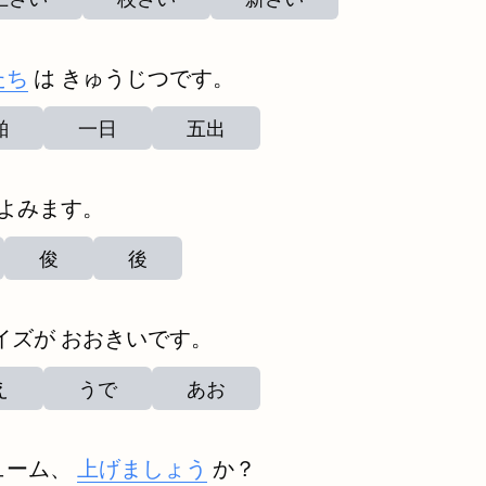
たち
は きゅうじつです。
舶
一日
五出
 よみます。
俊
後
イズが おおきいです。
え
うで
あお
ューム、
上げましょう
か？