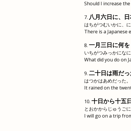
Should I increase th
八月六日に、日
はちがつむいかに、に
There is a Japanese 
一月三日に何を
いちがつみっかになに
What did you do on J
二十日は雨だっ
はつかはあめだった。
It rained on the twent
十日から十五
とおかからじゅうごに
I will go on a trip fr