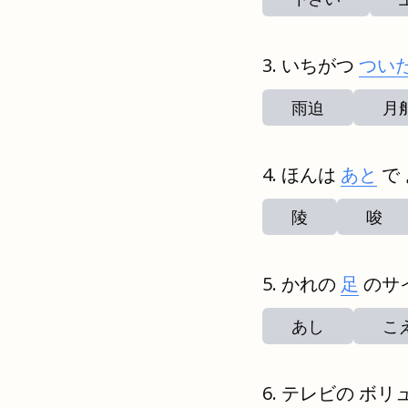
いちがつ
つい
雨迫
月
ほんは
あと
で
陵
唆
かれの
足
のサ
あし
こ
テレビの ボリ