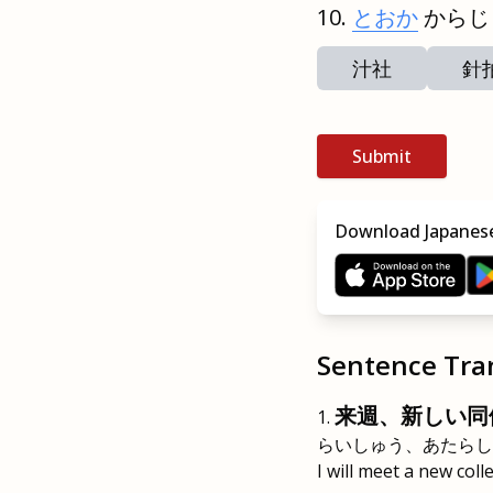
とおか
からじ
汁社
針
Submit
Download Japanese
Sentence Tra
来週、新しい同
らいしゅう、あたらし
I will meet a new col