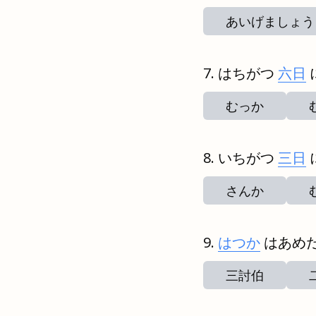
あいげましょう
はちがつ
六日
むっか
いちがつ
三日
さんか
はつか
はあめ
三討伯