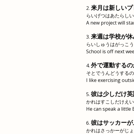
来月は新しいプ
らいげつはあたらしい
A new project will st
来週は学校が休
らいしゅうはがっこう
School is off next we
外で運動するの
そとでうんどうするの
I like exercising outsi
彼は少しだけ英
かれはすこしだけえい
He can speak a little 
彼はサッカーが
かれはさっかーがじょ