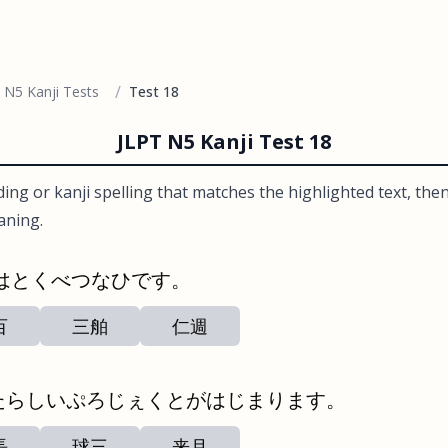
/
 N5 Kanji Tests
Test 18
JLPT N5 Kanji Test 18
ng or kanji spelling that matches the highlighted text, then
aning.
はとくべつなひです。
百
三舶
仁週
たらしいぷろじぇくとがはじまります。
長
球三
来月