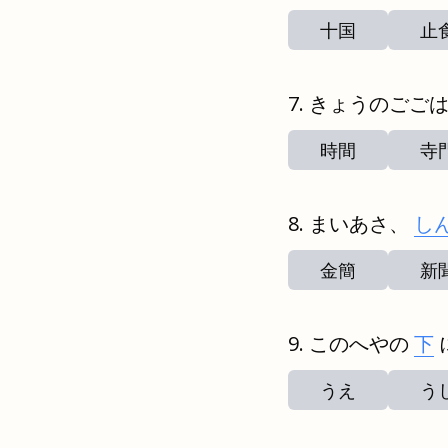
十国
止
きょうのごご
時間
寺
まいあさ、
し
金簡
新
このへやの
下
うえ
う