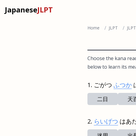
Japanese
JLPT
/
/
Home
JLPT
JLPT
Choose the kana readi
below to learn its me
ごがつ
ふつか
二日
天
らいげつ
はあ
迷用
出