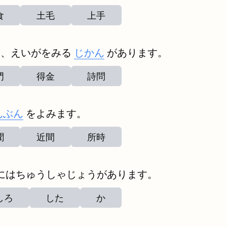
食
土毛
上手
は、えいがをみる
じかん
があります。
門
得金
詩問
んぶん
をよみます。
聞
近間
所時
にはちゅうしゃじょうがあります。
しろ
した
か