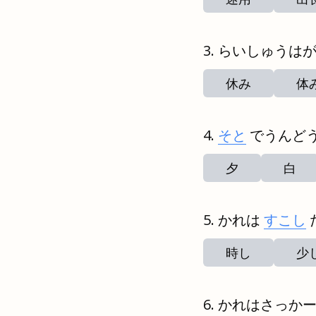
らいしゅうは
休み
体
そと
でうんど
夕
白
かれは
すこし
時し
少
かれはさっか