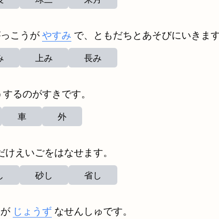
がっこうが
やすみ
で、ともだちとあそびにいきま
み
上み
長み
うするのがすきです。
車
外
だけえいごをはなせます。
し
砂し
省し
ーが
じょうず
なせんしゅです。