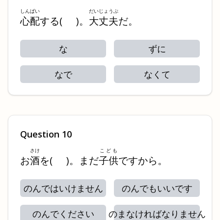
しんぱい
だいじょうぶ
心配
する
(
)
。
大丈夫
だ。
な
ずに
なで
なくて
Question
10
さけ
こども
お
酒
を
(
)
。まだ
子供
ですから。
のんではいけません
のんでもいいです
のんでください
のまなければなりません