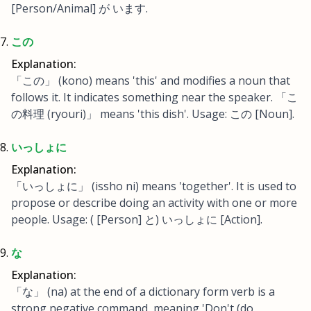
[Person/Animal] が います.
この
Explanation:
「この」 (kono) means 'this' and modifies a noun that
follows it. It indicates something near the speaker. 「こ
の料理 (ryouri)」 means 'this dish'. Usage: この [Noun].
いっしょに
Explanation:
「いっしょに」 (issho ni) means 'together'. It is used to
propose or describe doing an activity with one or more
people. Usage: ( [Person] と) いっしょに [Action].
な
Explanation:
「な」 (na) at the end of a dictionary form verb is a
strong negative command, meaning 'Don't (do