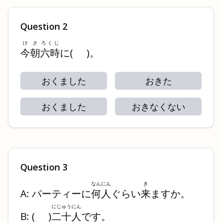
Question
2
けさ
ろくじ
今朝
六時
に
(
)
。
おくました
おきた
おくました
おきなくない
Question
3
なんにん
き
A: パーティーに
何人
ぐらい
来
ますか。
にじゅうにん
B:
(
)
二十人
です。