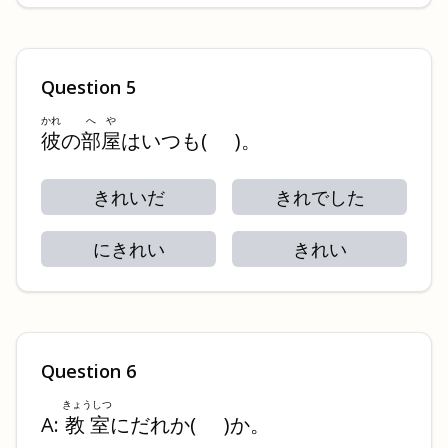
Question
5
かれ
へや
彼
の
部屋
はいつも
(
)
。
きれいだ
きれでした
にきれい
きれい
Question
6
きょうしつ
A:
教室
にだれか
(
)
か。