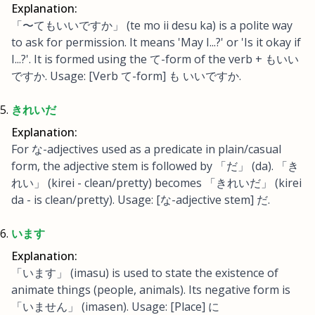
Explanation:
「〜てもいいですか」 (te mo ii desu ka) is a polite way
to ask for permission. It means 'May I...?' or 'Is it okay if
I...?'. It is formed using the て-form of the verb + もいい
ですか. Usage: [Verb て-form] も いいですか.
きれいだ
Explanation:
For な-adjectives used as a predicate in plain/casual
form, the adjective stem is followed by 「だ」 (da). 「き
れい」 (kirei - clean/pretty) becomes 「きれいだ」 (kirei
da - is clean/pretty). Usage: [な-adjective stem] だ.
います
Explanation:
「います」 (imasu) is used to state the existence of
animate things (people, animals). Its negative form is
「いません」 (imasen). Usage: [Place] に