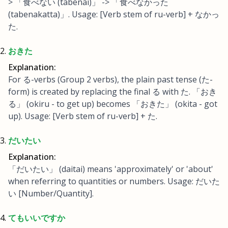
> 「食べない (tabenai)」 -> 「食べなかった
(tabenakatta)」. Usage: [Verb stem of ru-verb] + なかっ
た.
おきた
Explanation:
For る-verbs (Group 2 verbs), the plain past tense (た-
form) is created by replacing the final る with た. 「おき
る」 (okiru - to get up) becomes 「おきた」 (okita - got
up). Usage: [Verb stem of ru-verb] + た.
だいたい
Explanation:
「だいたい」 (daitai) means 'approximately' or 'about'
when referring to quantities or numbers. Usage: だいた
い [Number/Quantity].
てもいいですか