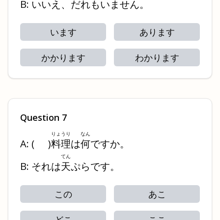
B: いいえ、だれもいません。
います
あります
かかります
わかります
Question
7
りょうり
なん
A:
(
)
料理
は
何
ですか。
てん
B: それは
天
ぷらです。
この
あこ
どこ
ここ