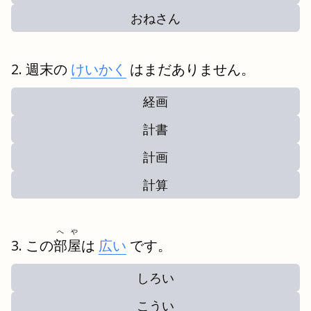
おねさん
週末の
けいかく
はまだありません。
経画
計書
計画
計算
へや
この
部屋
は
広い
です。
しろい
こうい