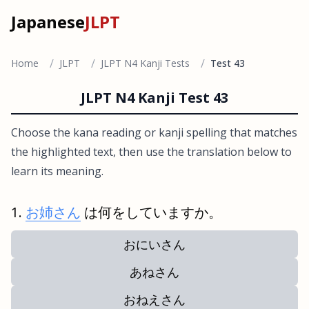
Japanese
JLPT
/
/
/
Home
JLPT
JLPT N4 Kanji Tests
Test 43
JLPT N4 Kanji Test 43
Choose the kana reading or kanji spelling that matches
the highlighted text, then use the translation below to
learn its meaning.
お姉さん
は何をしていますか。
おにいさん
あねさん
おねえさん