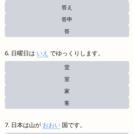
答え
答申
答
日曜日は
いえ
でゆっくりします。
堂
室
家
客
日本は山が
おおい
国です。