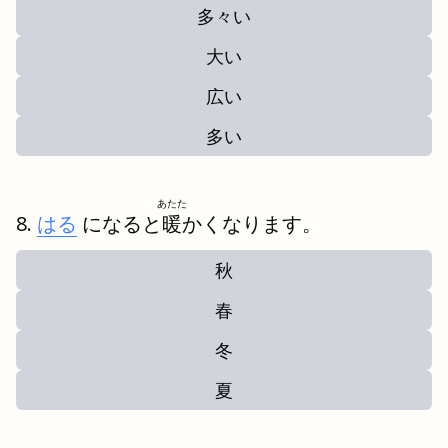
多々い
大い
広い
多い
あたた
はる
になると
暖
かくなります。
秋
春
冬
夏