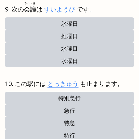
かいぎ
次の
会議
は
すいようび
です。
氷曜日
推曜日
水曜目
水曜日
この駅には
とっきゅう
も止まります。
特別急行
急行
特急
特行