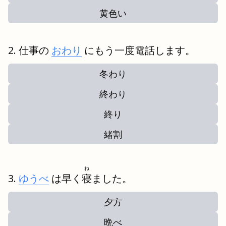
黄色い
仕事の
おわり
にもう一度電話します。
冬わり
終わり
終り
緒割
ね
ゆうべ
は早く
寝
ました。
夕方
晩べ