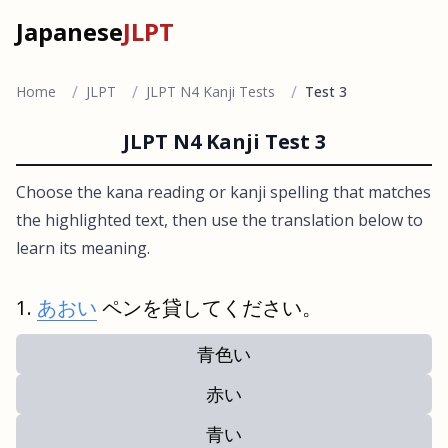
Japanese
JLPT
/
/
/
Home
JLPT
JLPT N4 Kanji Tests
Test 3
JLPT N4 Kanji Test 3
Choose the kana reading or kanji spelling that matches
the highlighted text, then use the translation below to
learn its meaning.
あおい
ペンを貸してください。
青色い
赤い
青い