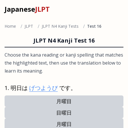
Japanese
JLPT
/
/
/
Home
JLPT
JLPT N4 Kanji Tests
Test 16
JLPT N4 Kanji Test 16
Choose the kana reading or kanji spelling that matches
the highlighted text, then use the translation below to
learn its meaning.
明日は
げつようび
です。
月曜目
目曜日
月曜日