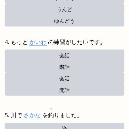
うんど
ゆんどう
もっと
かいわ
の練習がしたいです。
会話
階話
会活
開話
つ
川で
さかな
を
釣
りました。
漁