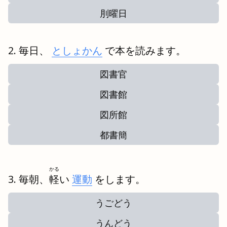
刖曜日
毎日、
としょかん
で本を読みます。
図書官
図書館
図所館
都書簡
かる
毎朝、
軽
い
運動
をします。
うごどう
うんどう