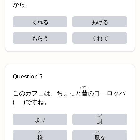
から。
くれる
あげる
もらう
くれて
Question
7
むかし
このカフェは、ちょっと
昔
のヨーロッパ
(
)
ですね。
ふう
より
風
よう
ふう
様
風
な