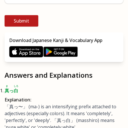
Submit
Download Japanese Kanji & Vocabulary App
Answers and Explanations
ま
しろ
真
っ
白
Explanation:
「真っ〜」 (ma-) is an intensifying prefix attached to
adjectives (especially colors). It means 'completely',
'perfectly', or 'deeply'. 「真っ白」 (masshiro) means
'pure white' or 'completely white'.