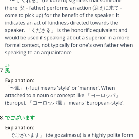
「〜て くれる」 (te kureru) signifies that someone
(here, 父 - father) performs an action (迎えに来て -
come to pick up) for the benefit of the speaker. It
indicates an act of kindness directed towards the
speaker. 「くださる」 is the honorific equivalent and
would be used if speaking about a superior in a more
formal context, not typically for one's own father when
speaking to an acquaintance.
ふう
風
Explanation:
「〜風」 (-fuu) means 'style' or 'manner'. When
attached to a noun or concept like 「ヨーロッパ」
(Europe), 「ヨーロッパ風」 means 'European-style'.
でございます
Explanation:
「でございます」 (de gozaimasu) is a highly polite form