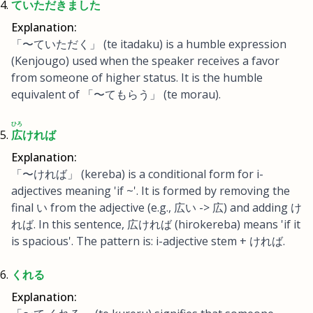
ていただきました
Explanation:
「〜ていただく」 (te itadaku) is a humble expression
(Kenjougo) used when the speaker receives a favor
from someone of higher status. It is the humble
equivalent of 「〜てもらう」 (te morau).
ひろ
広
ければ
Explanation:
「〜ければ」 (kereba) is a conditional form for i-
adjectives meaning 'if ~'. It is formed by removing the
final い from the adjective (e.g., 広い -> 広) and adding け
れば. In this sentence, 広ければ (hirokereba) means 'if it
is spacious'. The pattern is: i-adjective stem + ければ.
くれる
Explanation: