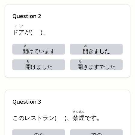
Question
2
ドア
ドア
が
(
)
。
あ
あ
開
けています
開
きました
あ
あ
開
けました
開
きますでした
Question
3
きんえん
このレストラン
(
)
、
禁煙
です。
のを
での