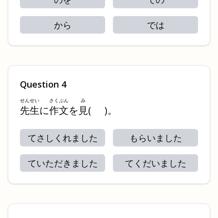
から
では
Question
4
せんせい
さくぶん
み
先生
に
作文
を
見
(
)
。
てさしくれました
もらいました
ていただきました
てくだいました