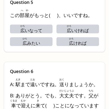
Question
5
へや
この
部屋
がもっと
(
)
、いいですね。
ひろ
ひろ
広
いなって
広
いければ
ひろ
ひろ
広
みたい
広
ければ
Question
6
えき
とお
おく
A:
駅
まで
遠
いですね。
送
りましょうか。
だいじょうぶ
ちち
B: ありがとう。でも、
大丈夫
です。
父
が
くるま
むか
き
車
で
迎
えに
来
て
(
)
ことになっています