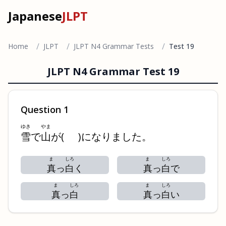
Japanese
JLPT
/
/
/
Home
JLPT
JLPT N4 Grammar Tests
Test 19
JLPT N4 Grammar Test
19
Question
1
ゆき
やま
雪
で
山
が
(
)
になりました。
ま
しろ
ま
しろ
真
っ
白
く
真
っ
白
で
ま
しろ
ま
しろ
真
っ
白
真
っ
白
い