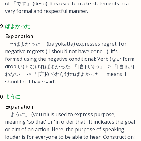
of 「です」 (desu). It is used to make statements in a
very formal and respectful manner.
ばよかった
Explanation:
「〜ばよかった」 (ba yokatta) expresses regret. For
negative regrets ('I should not have done...'), it's
formed using the negative conditional: Verb (ない form,
drop い) + なければよかった. 「[言]{い}う」 -> 「[言]{い}
わない」 -> 「[言]{い}わなければよかった」 means 'I
should not have said'.
ように
Explanation:
「ように」 (you ni) is used to express purpose,
meaning 'so that' or 'in order that'. It indicates the goal
or aim of an action. Here, the purpose of speaking
louder is for everyone to be able to hear. Construction: