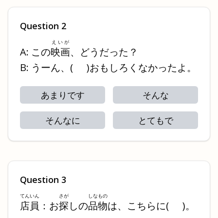
Question
2
えいが
A: この
映画
、どうだった？
B: うーん、
(
)
おもしろくなかったよ。
あまりです
そんな
そんなに
とてもで
Question
3
てんいん
さが
しなもの
店員
：お
探
しの
品物
は、こちらに
(
)
。