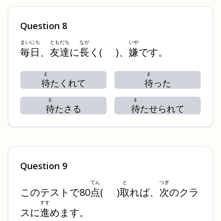
Question
8
まいにち
ともだち
なが
いや
毎日
、
友達
に
長
く
(
)
、
嫌
です。
ま
ま
待
たくれて
待
った
ま
ま
待
たさる
待
たせられて
Question
9
てん
と
つぎ
このテストで80
点
(
)
取
れば、
次
のクラ
すす
スに
進
めます。