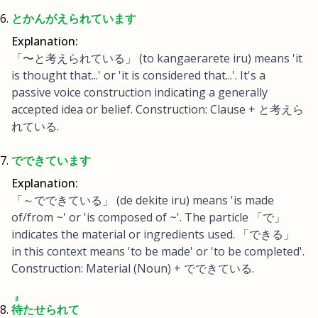
とかんがえられています
Explanation:
「〜と考えられている」 (to kangaerarete iru) means 'it
is thought that...' or 'it is considered that...'. It's a
passive voice construction indicating a generally
accepted idea or belief. Construction: Clause + と考えら
れている.
でできています
Explanation:
「～でできている」 (de dekite iru) means 'is made
of/from ~' or 'is composed of ~'. The particle 「で」
indicates the material or ingredients used. 「できる」
in this context means 'to be made' or 'to be completed'.
Construction: Material (Noun) + でできている.
ま
待
たせられて