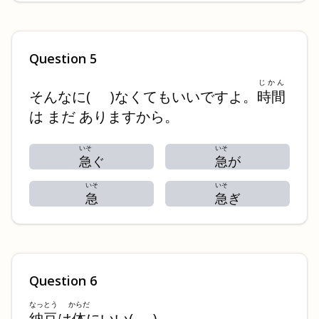
Question
5
じかん
そんなに
(
)
なくてもいいですよ。
時間
は まだ ありますから。
いそ
いそ
急
ぐ
急
が
いそ
いそ
急
急
ぎ
Question
6
なっとう
からだ
納豆
は
体
にいい
(
)
。