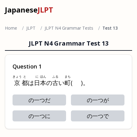
Japanese
JLPT
/
/
/
Home
JLPT
JLPT N4 Grammar Tests
Test 13
JLPT N4 Grammar Test
13
Question
1
きょう
と
に
ほん
ふる
まち
京
都
は
日
本
の
古
い
町
(
)
。
の一つだ
の一つが
の一つに
の一つで