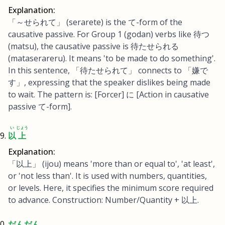
Explanation:
「～せられて」 (serarete) is the て-form of the
causative passive. For Group 1 (godan) verbs like 待つ
(matsu), the causative passive is 待たせられる
(mataserareru). It means 'to be made to do something'.
In this sentence, 「待たせられて」 connects to 「嫌で
す」, expressing that the speaker dislikes being made
to wait. The pattern is: [Forcer] に [Action in causative
passive て-form].
い
じょう
以
上
Explanation:
「以上」 (ijou) means 'more than or equal to', 'at least',
or 'not less than'. It is used with numbers, quantities,
or levels. Here, it specifies the minimum score required
to advance. Construction: Number/Quantity + 以上.
だんだん