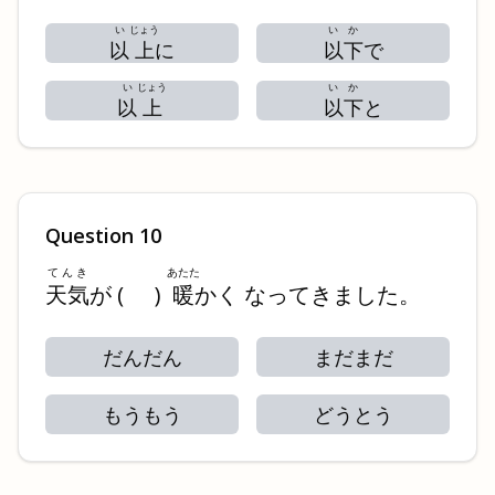
い
じょう
い
か
以
上
に
以
下
で
い
じょう
い
か
以
上
以
下
と
Question
10
てんき
あたた
天気
が
(
)
暖
かく なってきました。
だんだん
まだまだ
もうもう
どうとう