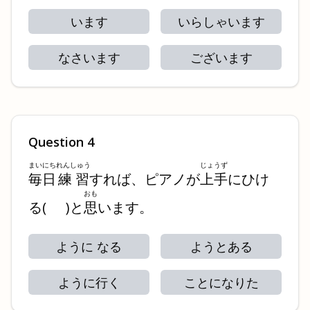
います
いらしゃいます
なさいます
ございます
Question
4
まいにち
れんしゅう
じょうず
毎日
練習
すれば、ピアノが
上手
にひけ
おも
る
(
)
と
思
います。
ように なる
ようとある
ように行く
ことになりた