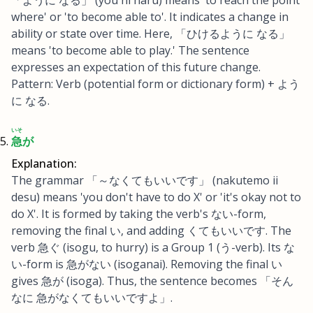
「ように なる」 (you ni naru) means 'to reach the point
where' or 'to become able to'. It indicates a change in
ability or state over time. Here, 「ひけるように なる」
means 'to become able to play.' The sentence
expresses an expectation of this future change.
Pattern: Verb (potential form or dictionary form) + よう
に なる.
いそ
急
が
Explanation:
The grammar 「～なくてもいいです」 (nakutemo ii
desu) means 'you don't have to do X' or 'it's okay not to
do X'. It is formed by taking the verb's ない-form,
removing the final い, and adding くてもいいです. The
verb 急ぐ (isogu, to hurry) is a Group 1 (う-verb). Its な
い-form is 急がない (isoganai). Removing the final い
gives 急が (isoga). Thus, the sentence becomes 「そん
なに 急がなくてもいいですよ」.