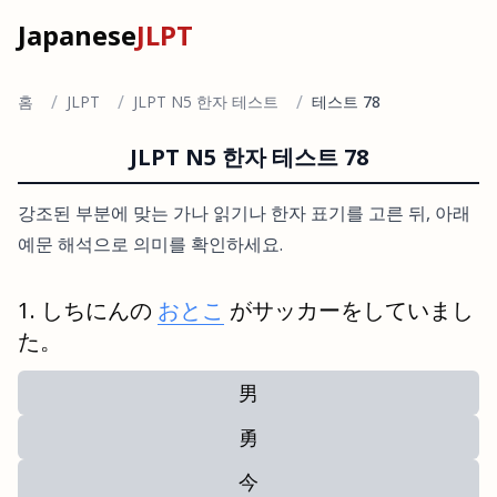
Japanese
JLPT
/
/
/
홈
JLPT
JLPT N5 한자 테스트
테스트 78
JLPT N5 한자 테스트 78
강조된 부분에 맞는 가나 읽기나 한자 표기를 고른 뒤, 아래
예문 해석으로 의미를 확인하세요.
しちにんの
おとこ
がサッカーをしていまし
た。
男
勇
今