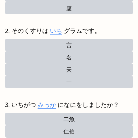
慮
そのくすりは
いち
グラムです。
言
名
天
一
いちがつ
みっか
になにをしましたか？
二魚
仁拍