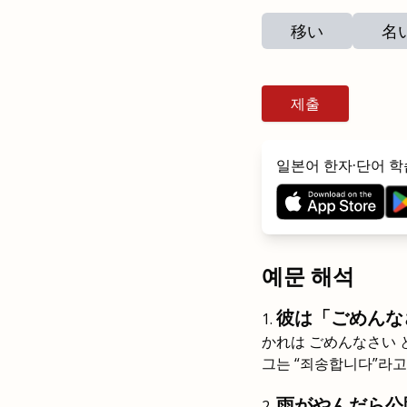
移い
名
제출
일본어 한자·단어 학
예문 해석
彼は「ごめんな
かれは ごめんなさい
그는 “죄송합니다”라고
雨がやんだら公