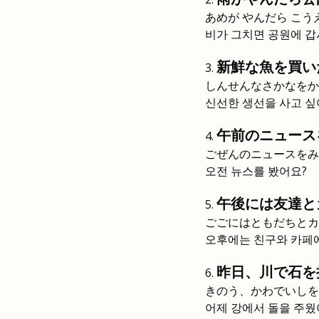
あめが やんだら こう
비가 그치면 공원에 갑
新鮮な魚を買い
しんせんなさかなをか
신선한 생선을 사고 싶
午前のニュース
ごぜんのニュースをみ
오전 뉴스를 봤어요?
午後には友達と
ごごにはともだちとカ
오후에는 친구와 카페에
昨日、川で石を
きのう、かわでいしを
어제 강에서 돌을 주웠