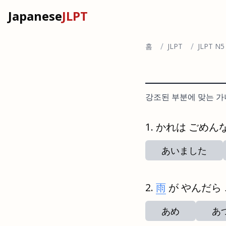
Japanese
JLPT
/
/
홈
JLPT
JLPT 
강조된 부분에 맞는 가
かれは ごめん
あいました
雨
が やんだら
あめ
あ