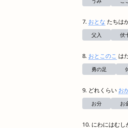
うみ
こ
おとな
たちは
父入
伏
おとこのこ
は
勇の足
どれくらい
お
お分
お
にわにはむし