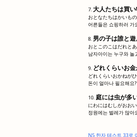
大人たちは買い
おとなたちはかいもの
어른들은 쇼핑하러 가요
男の子は誰と遊
おとこのこはだれとあ
남자아이는 누구와 놀
どれくらいお金
どれくらいおかねがひ
돈이 얼마나 필요해요?
庭には虫が多
にわにはむしがおおい
정원에는 벌레가 많아요
N5 한자 테스트 33로