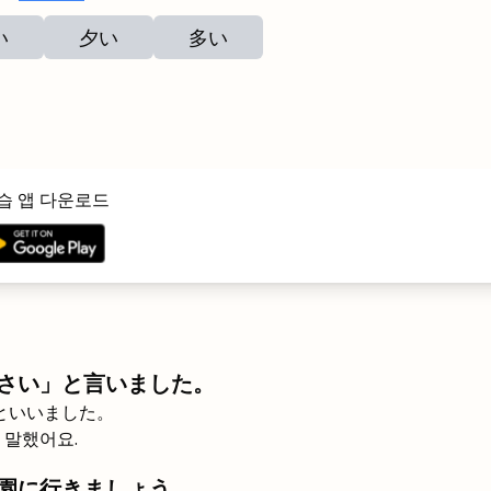
い
夕い
多い
습 앱 다운로드
さい」と言いました。
 といいました。
 말했어요.
園に行きましょう。