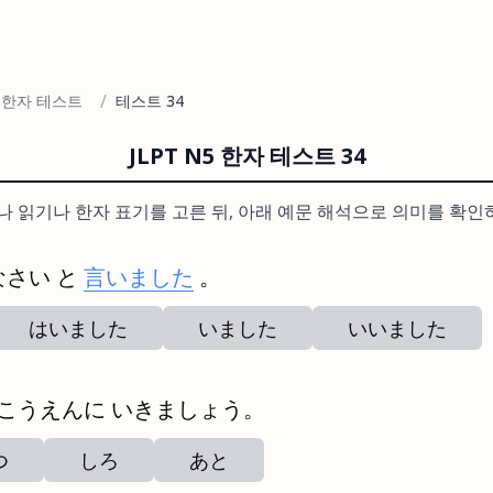
/
N5 한자 테스트
테스트 34
JLPT N5 한자 테스트 34
나 읽기나 한자 표기를 고른 뒤, 아래 예문 해석으로 의미를 확인
なさい と
言いました
。
はいました
いました
いいました
 こうえんに いきましょう。
つ
しろ
あと