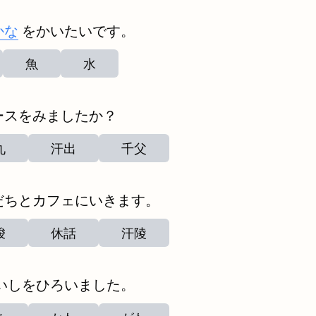
かな
をかいたいです。
魚
水
ースをみましたか？
九
汗出
千父
だちとカフェにいきます。
唆
休話
汗陵
いしをひろいました。