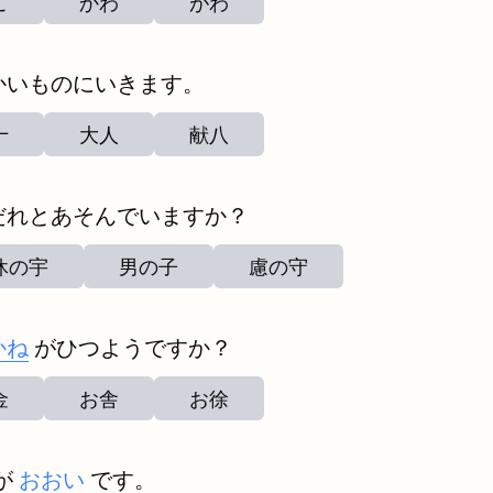
こ
かわ
がわ
かいものにいきます。
十
大人
献八
だれとあそんでいますか？
休の宇
男の子
慮の守
かね
がひつようですか？
金
お舎
お徐
が
おおい
です。