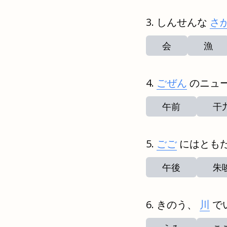
しんせんな
さ
会
漁
ごぜん
のニュ
午前
干
ごご
にはとも
午後
朱
きのう、
川
で