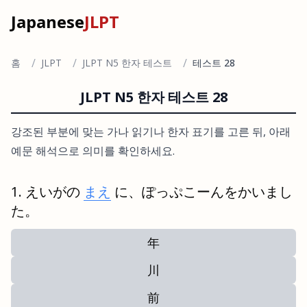
Japanese
JLPT
/
/
/
홈
JLPT
JLPT N5 한자 테스트
테스트 28
JLPT N5 한자 테스트 28
강조된 부분에 맞는 가나 읽기나 한자 표기를 고른 뒤, 아래
예문 해석으로 의미를 확인하세요.
えいがの
まえ
に、ぽっぷこーんをかいまし
た。
年
川
前