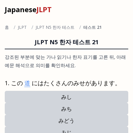
Japanese
JLPT
/
/
/
홈
JLPT
JLPT N5 한자 테스트
테스트 21
JLPT N5 한자 테스트 21
강조된 부분에 맞는 가나 읽기나 한자 표기를 고른 뒤, 아래
예문 해석으로 의미를 확인하세요.
この
道
にはたくさんのみせがあります。
みし
みち
みどう
みじ