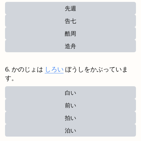
先週
告七
酷周
造舟
かのじょは
しろい
ぼうしをかぶっていま
す。
白い
前い
拍い
泊い