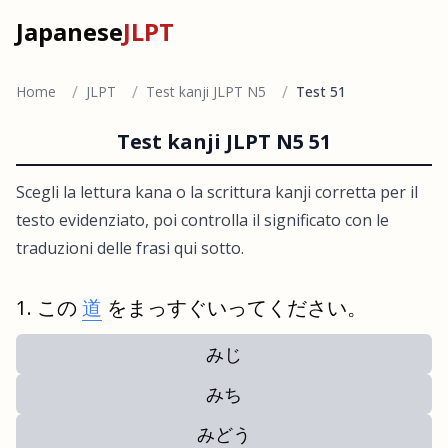
Japanese
JLPT
/
/
/
Home
JLPT
Test kanji JLPT N5
Test 51
Test kanji JLPT N5 51
Scegli la lettura kana o la scrittura kanji corretta per il
testo evidenziato, poi controlla il significato con le
traduzioni delle frasi qui sotto.
この
道
をまっすぐいってください。
みじ
みち
みどう