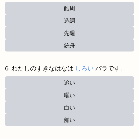
酷周
造調
先週
銃舟
わたしのすきなはなは
しろい
バラです。
追い
曜い
白い
舶い