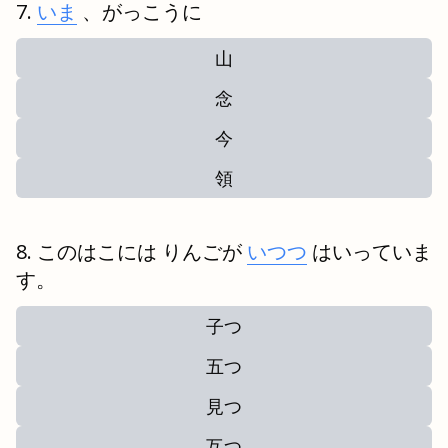
いま
、がっこうに
山
念
今
領
このはこには りんごが
いつつ
はいっていま
す。
子つ
五つ
見つ
互つ