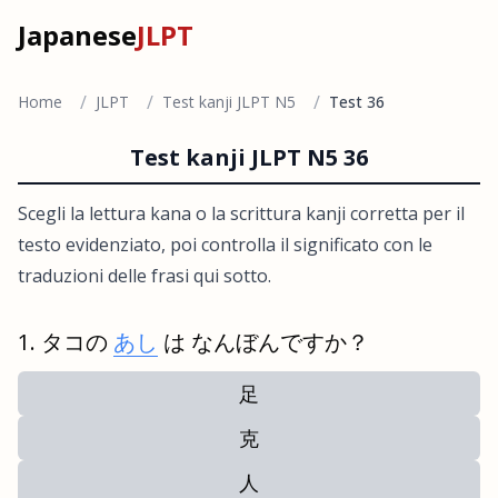
Japanese
JLPT
/
/
/
Home
JLPT
Test kanji JLPT N5
Test 36
Test kanji JLPT N5 36
Scegli la lettura kana o la scrittura kanji corretta per il
testo evidenziato, poi controlla il significato con le
traduzioni delle frasi qui sotto.
タコの
あし
は なんぼんですか？
足
克
人