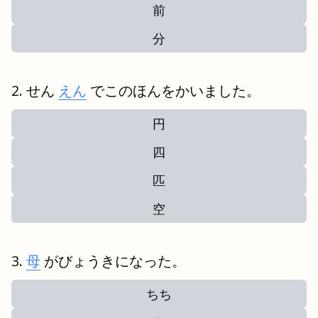
前
分
せん
えん
でこのほんをかいました。
円
四
匹
空
母
がびょうきになった。
ちち