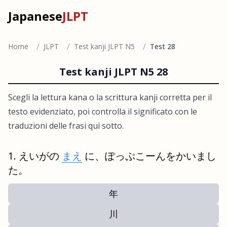
Japanese
JLPT
/
/
/
Home
JLPT
Test kanji JLPT N5
Test 28
Test kanji JLPT N5 28
Scegli la lettura kana o la scrittura kanji corretta per il
testo evidenziato, poi controlla il significato con le
traduzioni delle frasi qui sotto.
えいがの
まえ
に、ぽっぷこーんをかいまし
た。
年
川