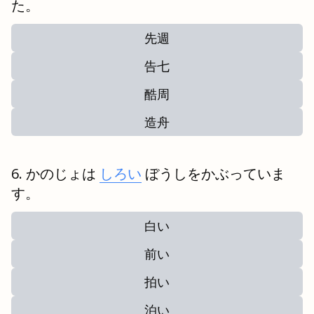
た。
先週
告七
酷周
造舟
かのじょは
しろい
ぼうしをかぶっていま
す。
白い
前い
拍い
泊い