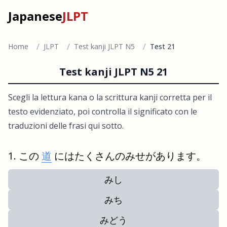
Japanese
JLPT
/
/
/
Home
JLPT
Test kanji JLPT N5
Test 21
Test kanji JLPT N5 21
Scegli la lettura kana o la scrittura kanji corretta per il
testo evidenziato, poi controlla il significato con le
traduzioni delle frasi qui sotto.
この
道
にはたくさんのみせがあります。
みし
みち
みどう