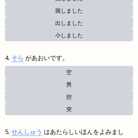
堀しました
出しました
小しました
そら
があおいです。
空
男
控
突
せんしゅう
はあたらしいほんをよみまし