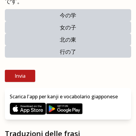
です。
今の学
女の子
北の東
行の了
Invia
Scarica l'app per kanji e vocabolario giapponese
Traduzioni delle frasi