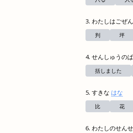
わたしはごぜ
判
坪
せんしゅうの
括しました
すきな
はな
比
花
わたしのせん