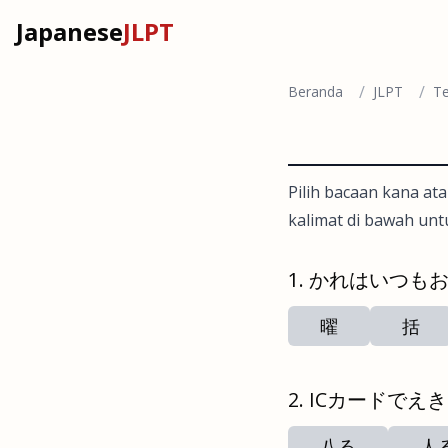
Japanese
JLPT
/
/
Beranda
JLPT
Te
Pilih bacaan kana ata
kalimat di bawah unt
かれはいつも
曜
括
ICカードでえ
八る
人