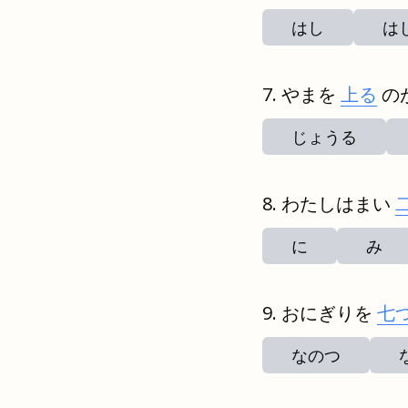
はし
は
やまを
上る
の
じょうる
わたしはまい
に
み
おにぎりを
七
なのつ