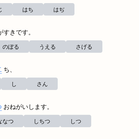
じ
はち
はぢ
がすきです。
のぼる
うえる
さげる
二
ち、
し
さん
つ
おねがいします。
ななつ
しちつ
しつ