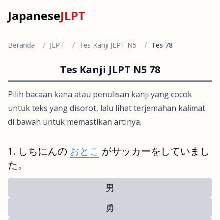
Japanese
JLPT
/
/
/
Beranda
JLPT
Tes Kanji JLPT N5
Tes 78
Tes Kanji JLPT N5 78
Pilih bacaan kana atau penulisan kanji yang cocok
untuk teks yang disorot, lalu lihat terjemahan kalimat
di bawah untuk memastikan artinya.
しちにんの
おとこ
がサッカーをしていまし
た。
男
勇