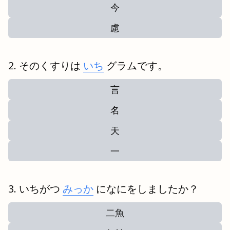
今
慮
そのくすりは
いち
グラムです。
言
名
天
一
いちがつ
みっか
になにをしましたか？
二魚