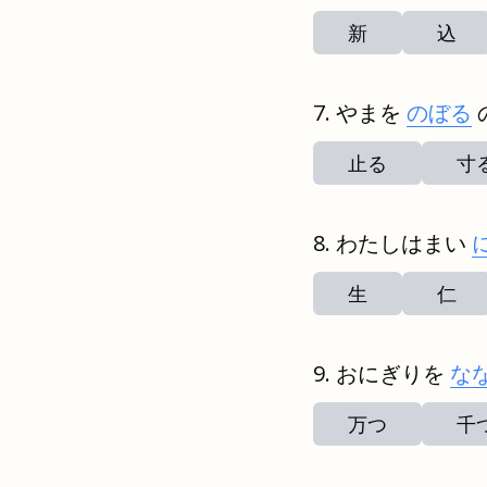
新
込
やまを
のぼる
止る
寸
わたしはまい
生
仁
おにぎりを
な
万つ
千