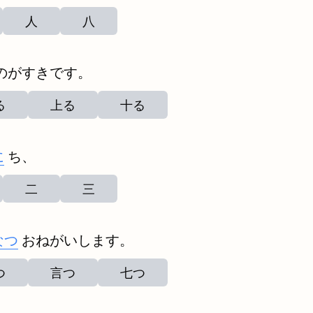
人
八
のがすきです。
る
上る
十る
に
ち、
二
三
なつ
おねがいします。
つ
言つ
七つ