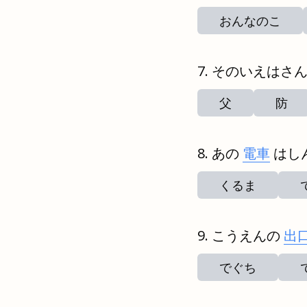
おんなのこ
そのいえはさ
父
防
あの
電車
はし
くるま
こうえんの
出
でぐち