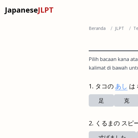
Japanese
JLPT
/
/
Beranda
JLPT
Te
Pilih bacaan kana ata
kalimat di bawah unt
タコの
あし
は
足
克
くるまの スピ
寸げました