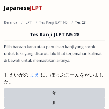
Japanese
JLPT
/
/
/
Beranda
JLPT
Tes Kanji JLPT N5
Tes 28
Tes Kanji JLPT N5 28
Pilih bacaan kana atau penulisan kanji yang cocok
untuk teks yang disorot, lalu lihat terjemahan kalimat
di bawah untuk memastikan artinya.
えいがの
まえ
に、ぽっぷこーんをかいまし
た。
年
川