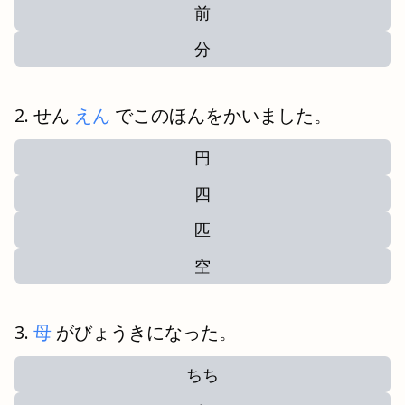
前
分
せん
えん
でこのほんをかいました。
円
四
匹
空
母
がびょうきになった。
ちち