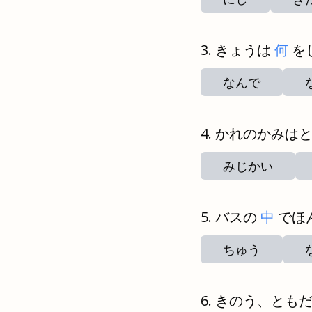
きょうは
何
を
なんで
かれのかみは
みじかい
バスの
中
でほ
ちゅう
きのう、とも