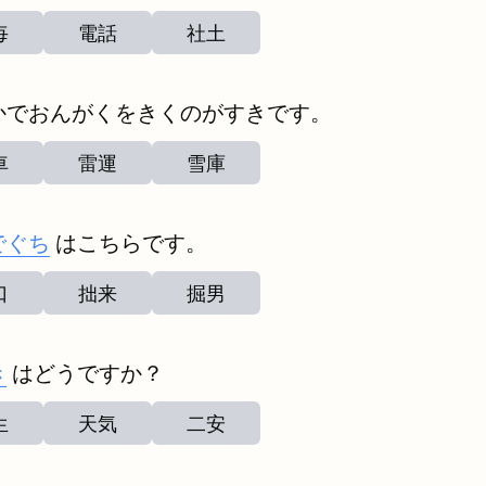
毎
電話
社土
かでおんがくをきくのがすきです。
車
雷運
雪庫
でぐち
はこちらです。
口
拙来
掘男
き
はどうですか？
生
天気
二安