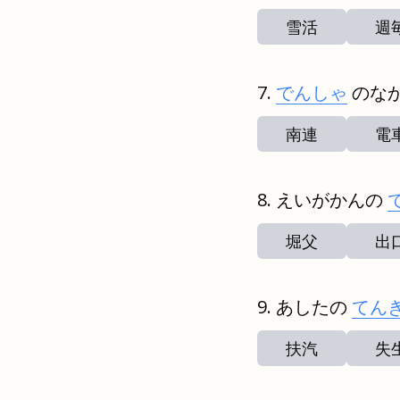
雪活
週
でんしゃ
のな
南連
電
えいがかんの
堀父
出
あしたの
てん
扶汽
失