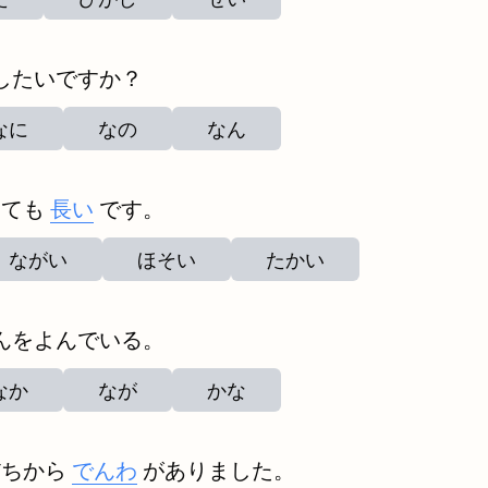
したいですか？
なに
なの
なん
とても
長い
です。
ながい
ほそい
たかい
んをよんでいる。
なか
なが
かな
だちから
でんわ
がありました。