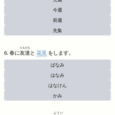
今週
前週
先集
ともだち
春に
友達
と
花見
をします。
ばなみ
はなみ
はなけん
かみ
よてい