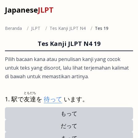
Japanese
JLPT
/
/
/
Beranda
JLPT
Tes Kanji JLPT N4
Tes 19
Tes Kanji JLPT N4 19
Pilih bacaan kana atau penulisan kanji yang cocok
untuk teks yang disorot, lalu lihat terjemahan kalimat
di bawah untuk memastikan artinya.
ともだち
駅で
友達
を
待って
います。
もって
だって