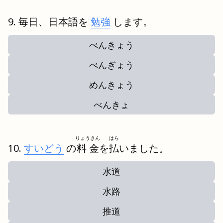
毎日、日本語を
勉強
します。
べんきょう
べんぎょう
めんきょう
べんきょ
りょうきん
はら
すいどう
の
料金
を
払
いました。
水道
水路
推道