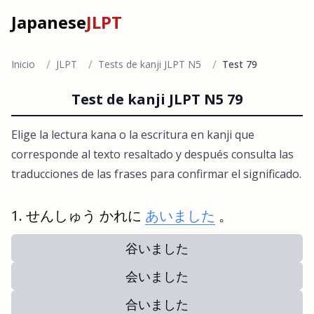
Japanese
JLPT
/
/
/
Inicio
JLPT
Tests de kanji JLPT N5
Test 79
Test de kanji JLPT N5 79
Elige la lectura kana o la escritura en kanji que
corresponde al texto resaltado y después consulta las
traducciones de las frases para confirmar el significado.
せんしゅう かれに
あいました
。
谷いました
会いました
合いました