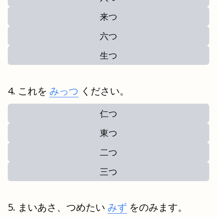
来つ
六つ
生つ
これを
みっつ
ください。
仁つ
東つ
二つ
三つ
まいあさ、つめたい
みず
をのみます。