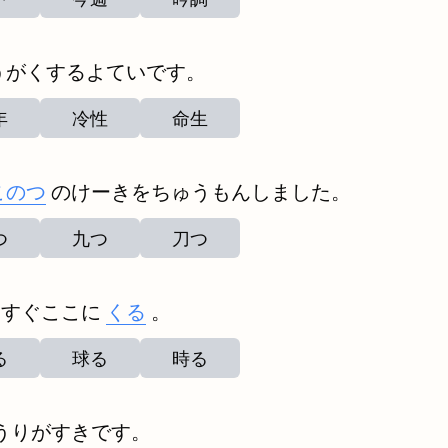
うがくするよていです。
年
冷性
命生
このつ
のけーきをちゅうもんしました。
つ
九つ
刀つ
うすぐここに
くる
。
る
球る
時る
うりがすきです。