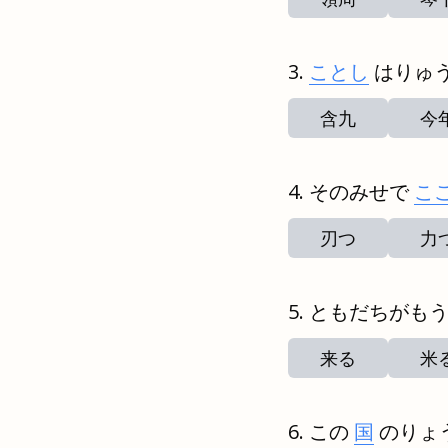
ことし
はりゅ
含九
今
そのみせで
こ
刃つ
力
ともだちがも
来る
米
この
国
のりょ