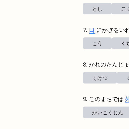
とし
こ
口
にかぎをい
こう
く
かれのたんじ
くげつ
このまちでは
がいこくじん