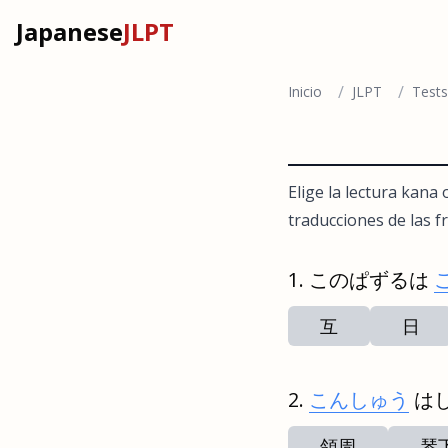
Japanese
JLPT
/
/
Inicio
JLPT
Tests
Elige la lectura kana
traducciones de las fr
このぱずるは
互
日
こんしゅう
は
領周
琴