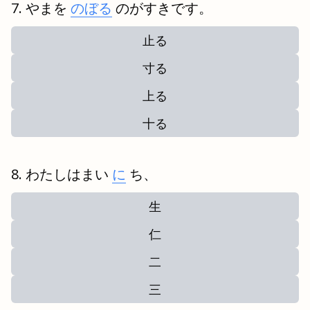
やまを
のぼる
のがすきです。
止る
寸る
上る
十る
わたしはまい
に
ち、
生
仁
二
三