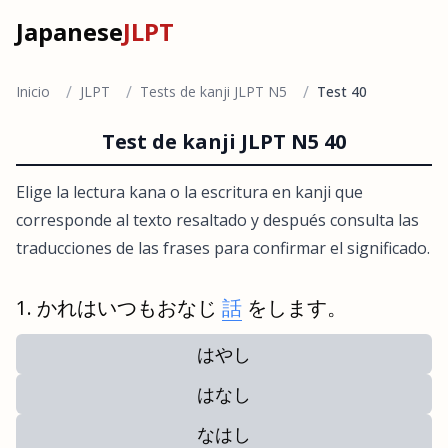
Japanese
JLPT
/
/
/
Inicio
JLPT
Tests de kanji JLPT N5
Test 40
Test de kanji JLPT N5 40
Elige la lectura kana o la escritura en kanji que
corresponde al texto resaltado y después consulta las
traducciones de las frases para confirmar el significado.
かれはいつもおなじ
話
をします。
はやし
はなし
なはし