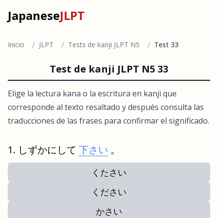
Japanese
JLPT
/
/
/
Inicio
JLPT
Tests de kanji JLPT N5
Test 33
Test de kanji JLPT N5 33
Elige la lectura kana o la escritura en kanji que
corresponde al texto resaltado y después consulta las
traducciones de las frases para confirmar el significado.
しずかにして
下さい
。
くたさい
ください
かさい