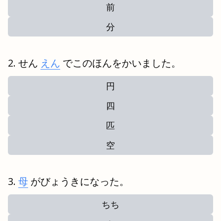
前
分
せん
えん
でこのほんをかいました。
円
四
匹
空
母
がびょうきになった。
ちち