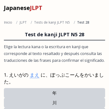
Japanese
JLPT
/
/
/
Inicio
JLPT
Tests de kanji JLPT N5
Test 28
Test de kanji JLPT N5 28
Elige la lectura kana o la escritura en kanji que
corresponde al texto resaltado y después consulta las
traducciones de las frases para confirmar el significado.
えいがの
まえ
に、ぽっぷこーんをかいまし
た。
年
川