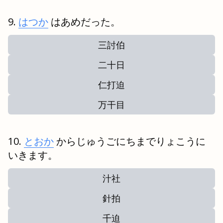
はつか
はあめだった。
三討伯
二十日
仁打迫
万干目
とおか
からじゅうごにちまでりょこうに
いきます。
汁社
針拍
千迫