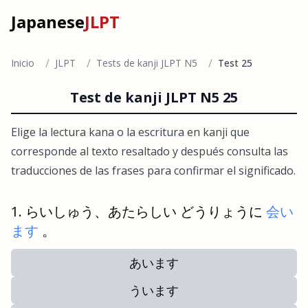
Japanese
JLPT
/
/
/
Inicio
JLPT
Tests de kanji JLPT N5
Test 25
Test de kanji JLPT N5 25
Elige la lectura kana o la escritura en kanji que
corresponde al texto resaltado y después consulta las
traducciones de las frases para confirmar el significado.
らいしゅう、あたらしい どうりょうに
会い
ます
。
あいます
ういます