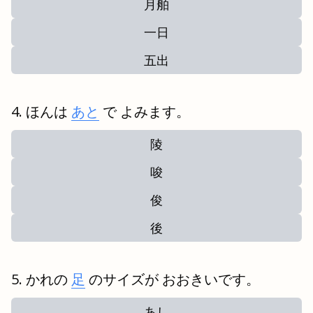
月舶
一日
五出
ほんは
あと
で よみます。
陵
唆
俊
後
かれの
足
のサイズが おおきいです。
あし