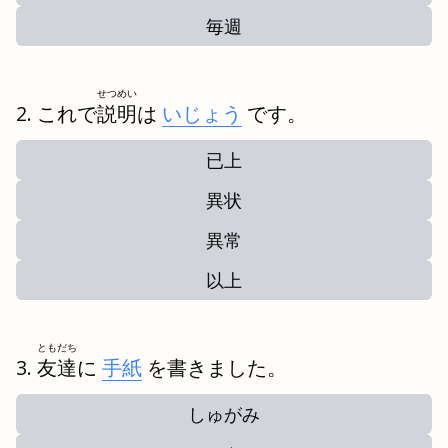
毎週
せつめい
これで
説明
は
いじょう
です。
已上
異状
異常
以上
ともだち
友達
に
手紙
を書きました。
しゅがみ