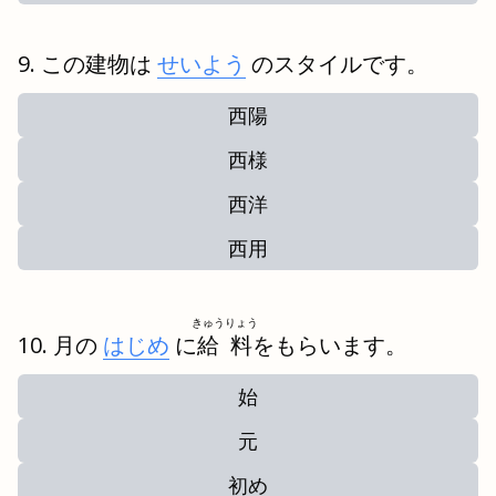
この建物は
せいよう
のスタイルです。
西陽
西様
西洋
西用
きゅうりょう
月の
はじめ
に
給料
をもらいます。
始
元
初め