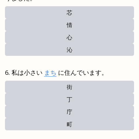
芯
情
心
沁
私は小さい
まち
に住んでいます。
街
丁
庁
町