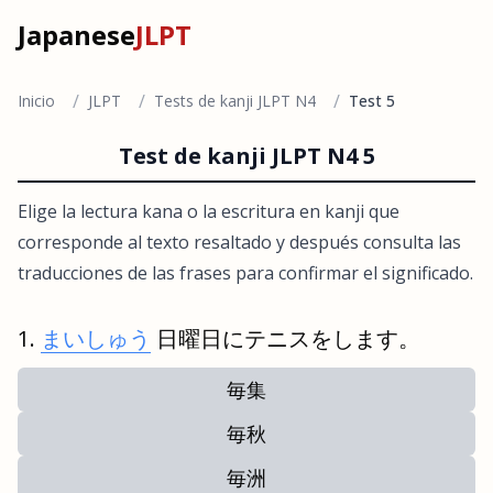
Japanese
JLPT
/
/
/
Inicio
JLPT
Tests de kanji JLPT N4
Test 5
Test de kanji JLPT N4 5
Elige la lectura kana o la escritura en kanji que
corresponde al texto resaltado y después consulta las
traducciones de las frases para confirmar el significado.
まいしゅう
日曜日にテニスをします。
毎集
毎秋
毎洲