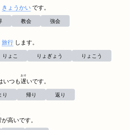
は
きょうかい
です。
界
教会
強会
と
旅行
します。
りょこ
りょぎょう
りょこう
おそ
はいつも
遅
いです。
まり
帰り
返り
せ
背
が高いです。