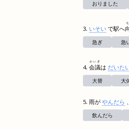
おりました
いそい
で駅へ
急ぎ
急
かいぎ
会議
は
だいた
大替
大
雨が
やんだら
飲んだら