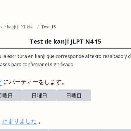
/
 de kanji JLPT N4
Test 15
Test de kanji JLPT N4 15
 o la escritura en kanji que corresponde al texto resaltado y 
ases para confirmar el significado.
び
にパーティーをします。
目曜日
日曜日
日曜目
に
止まりました
。