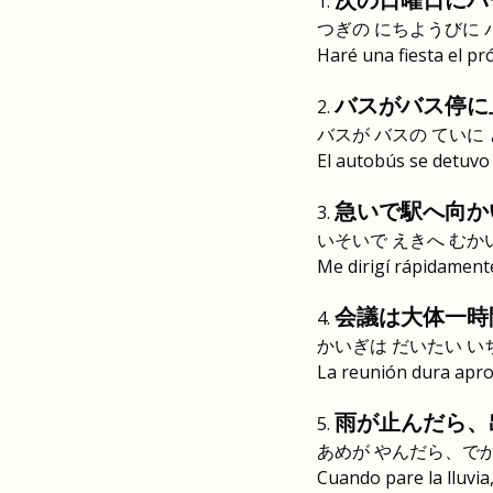
つぎの にちようびに 
Haré una fiesta el p
バスがバス停に
バスが バスの ていに
El autobús se detuvo 
急いで駅へ向か
いそいで えきへ むか
Me dirigí rápidamente
会議は大体一時
かいぎは だいたい い
La reunión dura apr
雨が止んだら、
あめが やんだら、で
Cuando pare la lluvia