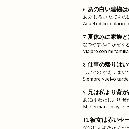
あの白い建物は
あの しろい たてもの
Aquel edificio blanco 
夏休みに家族と
なつやすみに かぞく
Viajaré con mi famili
仕事の帰りはい
しごとの かえりは い
Siempre vuelvo tarde 
兄は私より背が
あには わたしより せ
Mi hermano mayor es
彼女は赤いセ
かのじょは あかい セ