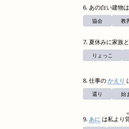
あの白い建物
協会
教
夏休みに家族
りょっこ
仕事の
かえり
還り
始
あに
は私より