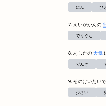
にん
ひ
えいがかんの
でりぐち
あしたの
天気
でんき
そのけいたい
少さい