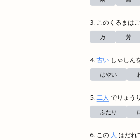
このくるまは
万
芳
古い
しゃしん
はやい
二人
でりょう
ふたり
この
人
はだれ