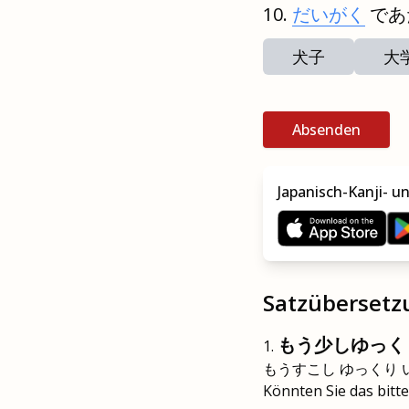
だいがく
であ
犬子
大
Absenden
Japanisch-Kanji- u
Satzüberset
もう少しゆっく
もうすこし ゆっくり
Könnten Sie das bitt