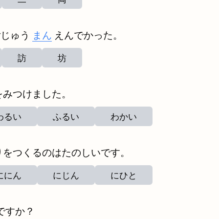
ごじゅう
まん
えんでかった。
訪
坊
をみつけました。
わるい
ふるい
わかい
りをつくるのはたのしいです。
ににん
にじん
にひと
ですか？