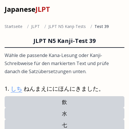
Japanese
JLPT
/
/
/
Startseite
JLPT
JLPT N5 Kanji-Tests
Test 39
JLPT N5 Kanji-Test 39
Wähle die passende Kana-Lesung oder Kanji-
Schreibweise für den markierten Text und prüfe
danach die Satzübersetzungen unten.
しち
ねんまえににほんにきました。
飲
水
七