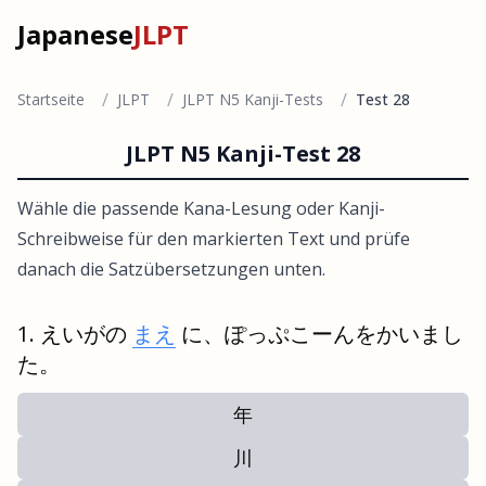
Japanese
JLPT
/
/
/
Startseite
JLPT
JLPT N5 Kanji-Tests
Test 28
JLPT N5 Kanji-Test 28
Wähle die passende Kana-Lesung oder Kanji-
Schreibweise für den markierten Text und prüfe
danach die Satzübersetzungen unten.
えいがの
まえ
に、ぽっぷこーんをかいまし
た。
年
川