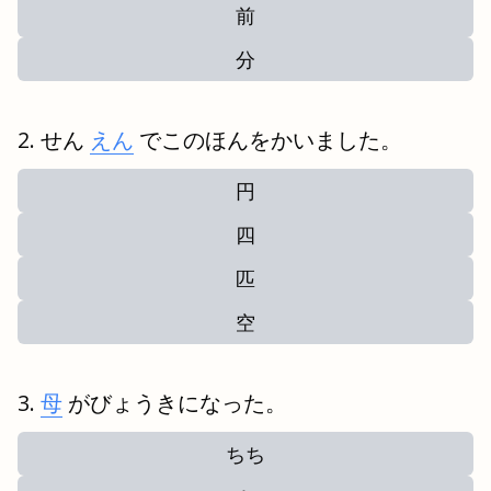
前
分
せん
えん
でこのほんをかいました。
円
四
匹
空
母
がびょうきになった。
ちち